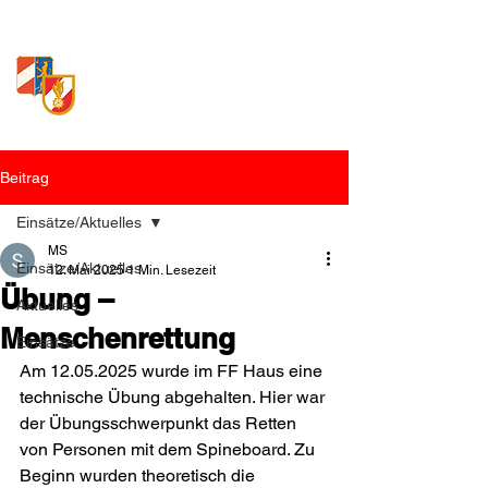
Freiwillige Feuerwehr
Loosdorf
Beitrag
Einsätze/Aktuelles
MS
Einsätze/Aktuelles
12. Mai 2025
1 Min. Lesezeit
Übung –
Aktuelles
Menschenrettung
Einsätze
Am 12.05.2025 wurde im FF Haus eine 
technische Übung abgehalten. Hier war 
der Übungsschwerpunkt das Retten 
von Personen mit dem Spineboard. Zu 
Beginn wurden theoretisch die 