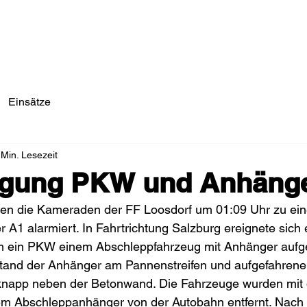
Einsätze/Aktuelles
Über Uns
Fahrzeuge
Einsätze
 Min. Lesezeit
rgung PKW und Anhäng
en die Kameraden der FF Loosdorf um 01:09 Uhr zu ei
r A1 alarmiert. In Fahrtrichtung Salzburg ereignete sich 
em ein PKW einem Abschleppfahrzeug mit Anhänger aufgef
stand der Anhänger am Pannenstreifen und aufgefahre
n, knapp neben der Betonwand. Die Fahrzeuge wurden mit
m Abschleppanhänger von der Autobahn entfernt. Nach