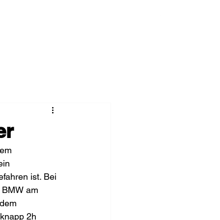
Chronik
Spenden
Mehr
er
nem 
ein 
ahren ist. Bei 
ne BMW am 
 dem 
 knapp 2h 