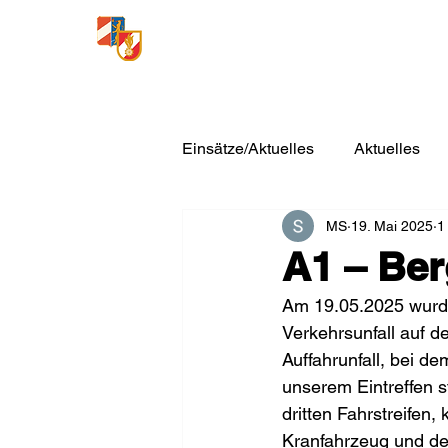
Freiwillige Feuerwehr
Loosdorf
Einsätze/Aktuelles
Aktuelles
MS
19. Mai 2025
1
A1 – Be
Am 19.05.2025 wurd
Verkehrsunfall auf de
Auffahrunfall, bei d
unserem Eintreffen 
dritten Fahrstreife
Kranfahrzeug und de