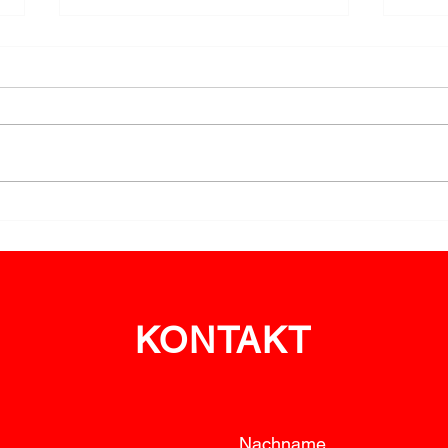
Nächtlicher
Vege
Vegetationsbrand bei
Albr
Neuhofen
ein
KONTAKT
Nachname