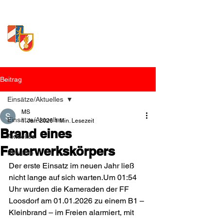
Freiwillige Feuerwehr
Loosdorf
Beitrag
Einsätze/Aktuelles
MS
Einsätze/Aktuelles
1. Jan. 2026
1 Min. Lesezeit
Brand eines
Aktuelles
Feuerwerkskörpers
Einsätze
Der erste Einsatz im neuen Jahr ließ 
nicht lange auf sich warten.Um 01:54 
Uhr wurden die Kameraden der FF 
Loosdorf am 01.01.2026 zu einem B1 – 
Kleinbrand – im Freien alarmiert, mit 