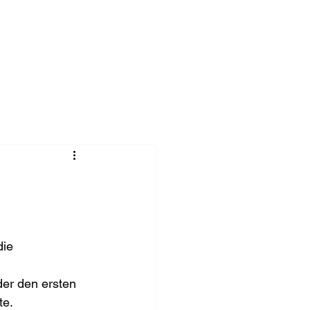
Chronik
Spenden
Mehr
ie 
er den ersten 
te.