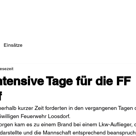
Einsätze/Aktuelles
Über Uns
Fahrzeuge
Einsätze
esezeit
ntensive Tage für die FF
f
erhalb kurzer Zeit forderten in den vergangenen Tagen d
eiwilligen Feuerwehr Loosdorf.
gen kam es zu einem Brand bei einem Lkw-Auflieger, d
 darstellte und die Mannschaft entsprechend beanspruch