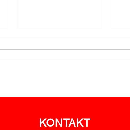
Nächtlicher
Vege
Vegetationsbrand bei
Albr
Neuhofen
ein
KONTAKT