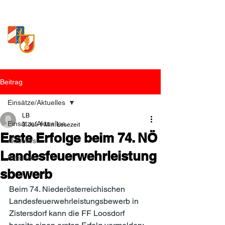
Freiwillige Feuerwehr
Loosdorf
Beitrag
Einsätze/Aktuelles
LB
Einsätze/Aktuelles
3. Juli
1 Min. Lesezeit
Erste Erfolge beim 74. NÖ
Aktuelles
Landesfeuerwehrleistung
Einsätze
sbewerb
Beim 74. Niederösterreichischen 
Landesfeuerwehrleistungsbewerb in 
Zistersdorf kann die FF Loosdorf 