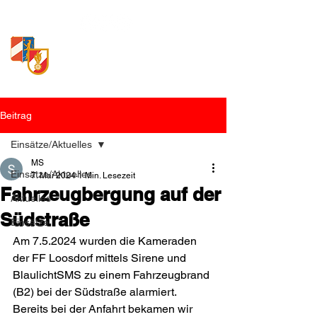
Freiwillige Feuerwehr
Loosdorf
Beitrag
Einsätze/Aktuelles
MS
Einsätze/Aktuelles
7. Mai 2024
1 Min. Lesezeit
Fahrzeugbergung auf der
Aktuelles
Südstraße
Einsätze
Am 7.5.2024 wurden die Kameraden 
der FF Loosdorf mittels Sirene und 
BlaulichtSMS zu einem Fahrzeugbrand 
(B2) bei der Südstraße alarmiert. 
Bereits bei der Anfahrt bekamen wir 