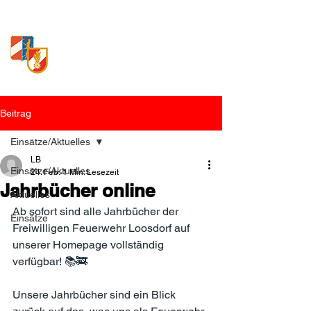
Freiwillige Feuerwehr
Loosdorf
Beitrag
Einsätze/Aktuelles
LB
Einsätze/Aktuelles
24. Feb.
1 Min. Lesezeit
Jahrbücher online
Aktuelles
Ab sofort sind alle Jahrbücher der 
Einsätze
Freiwilligen Feuerwehr Loosdorf auf 
unserer Homepage vollständig 
verfügbar! 📚🚒
Unsere Jahrbücher sind ein Blick 