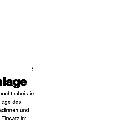
Chronik
Spenden
Mehr
nlage
öschtechnik im 
lage des 
radinnen und 
 Einsatz im 