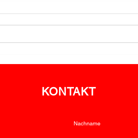
Ehrungen für Engagement
LM R
im Bewerbswesen
feie
KONTAKT
Nachname