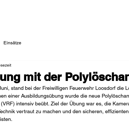
Einsätze/Aktuelles
Über Uns
Fahrzeuge
Einsätze
esezeit
ng mit der Polylöscha
ni, stand bei der Freiwilligen Feuerwehr Loosdorf die L
men einer Ausbildungsübung wurde die neue Polylöschan
 (VRF) intensiv beübt. Ziel der Übung war es, die Kame
chnik vertraut zu machen und den sicheren, effizienten
isten.