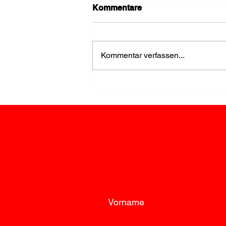
Kommentare
Kommentar verfassen...
FF Loosdorf stellt den
Storch für Elias auf
Vorname