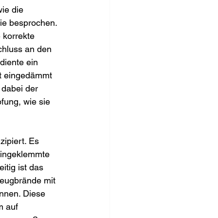
ie die 
rie besprochen. 
 korrekte 
chluss an den 
diente ein 
st eingedämmt 
 dabei der 
fung, wie sie 
ipiert. Es 
eingeklemmte 
tig ist das 
eugbrände mit 
nnen. Diese 
m auf 