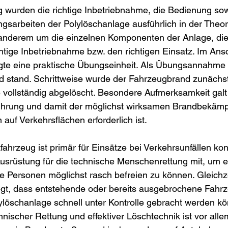
 wurden die richtige Inbetriebnahme, die Bedienung sow
ngsarbeiten der Polylöschanlage ausführlich in der Theo
 anderem um die einzelnen Komponenten der Anlage, die
chtige Inbetriebnahme bzw. den richtigen Einsatz. Im Ans
olgte eine praktische Übungseinheit. Als Übungsannahme 
nd stand. Schrittweise wurde der Fahrzeugbrand zunäch
e vollständig abgelöscht. Besondere Aufmerksamkeit galt
führung und damit der möglichst wirksamen Brandbekämp
auf Verkehrsflächen erforderlich ist.
ahrzeug ist primär für Einsätze bei Verkehrsunfällen konz
Ausrüstung für die technische Menschenrettung mit, um 
 Personen möglichst rasch befreien zu können. Gleichzei
gt, dass entstehende oder bereits ausgebrochene Fahrz
ylöschanlage schnell unter Kontrolle gebracht werden kö
nischer Rettung und effektiver Löschtechnik ist vor alle