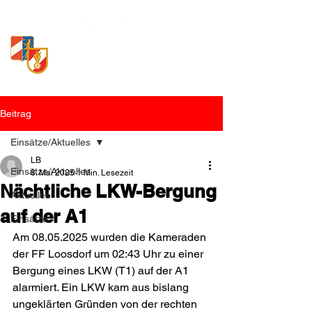
Freiwillige Feuerwehr
Loosdorf
Beitrag
Einsätze/Aktuelles
LB
Einsätze/Aktuelles
8. Mai 2025
1 Min. Lesezeit
Nächtliche LKW-Bergung
Aktuelles
auf der A1
Einsätze
Am 08.05.2025 wurden die Kameraden 
der FF Loosdorf um 02:43 Uhr zu einer 
Bergung eines LKW (T1) auf der A1 
alarmiert. Ein LKW kam aus bislang 
ungeklärten Gründen von der rechten 