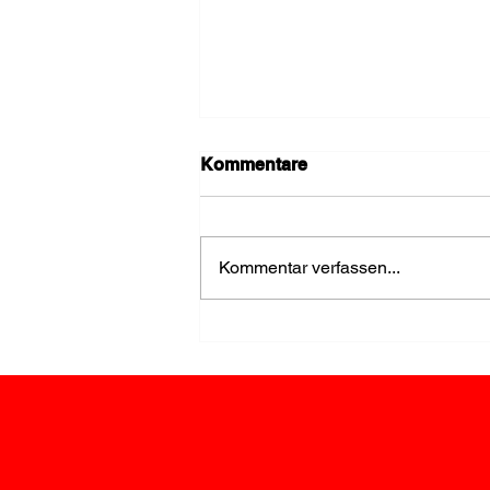
Kommentare
Kommentar verfassen...
FF Loosdorf stellt den
Storch für Elias auf