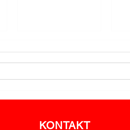
Ehrungen für Engagement
LM R
im Bewerbswesen
feie
KONTAKT