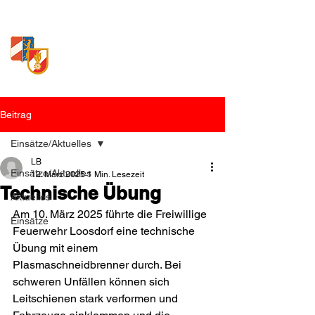
Freiwillige Feuerwehr
Loosdorf
Beitrag
Einsätze/Aktuelles
LB
Einsätze/Aktuelles
12. März 2025
1 Min. Lesezeit
Technische Übung
Aktuelles
Am 10. März 2025 führte die Freiwillige 
Einsätze
Feuerwehr Loosdorf eine technische 
Übung mit einem 
Plasmaschneidbrenner durch. Bei 
schweren Unfällen können sich 
Leitschienen stark verformen und 