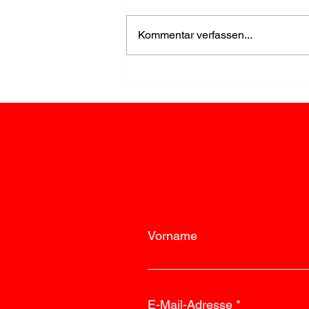
Kommentar verfassen...
Einsatz wegen Rauch im
Keller rasch beendet
Vorname
E-Mail-Adresse