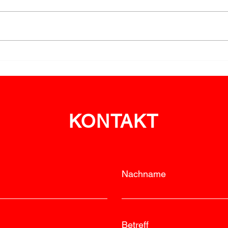
Nächtlicher
Vege
Vegetationsbrand bei
Albr
Neuhofen
ein
KONTAKT
Nachname
Betreff