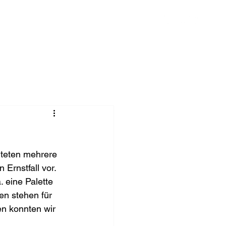
Chronik
Spenden
Mehr
iteten mehrere 
Ernstfall vor. 
 eine Palette 
en stehen für 
en konnten wir 