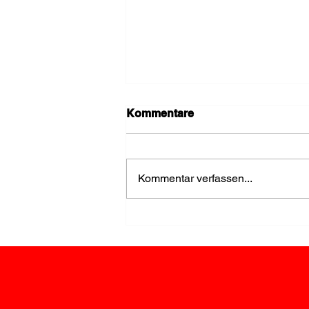
Kommentare
Kommentar verfassen...
FF Loosdorf stellt den
Storch für Elias auf