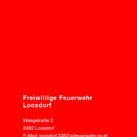
Freiwillige Feuerwehr
Loosdorf
Waagstraße 2
3382 Loosdorf
E-Mail: loosdorf.3382(a)feuerwehr.gv.at