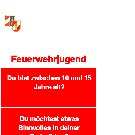
Freiwillige Feuerwehr
Loosdorf
Feuerwehrjugend
Du bist zwischen 10 und 15
Jahre alt?
Du möchtest etwas
Sinnvolles in deiner