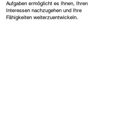
Aufgaben ermöglicht es Ihnen, Ihren
Interessen nachzugehen und Ihre
Fähigkeiten weiterzuentwickeln.
Werden Sie Teil
unserer Gemeinschaft!
Kontaktieren Sie uns per E-Mail oder
Telefon – wir freuen uns auf Sie!
KONTAKT
Vorname
Nachname