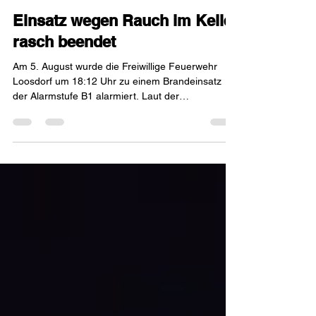
vor 1 Tag
1 Min. Lesezeit
Einsatz wegen Rauch im Keller
rasch beendet
Am 5. August wurde die Freiwillige Feuerwehr
Loosdorf um 18:12 Uhr zu einem Brandeinsatz
der Alarmstufe B1 alarmiert. Laut der
anwesenden Bewohnerin war der Keller des
Wohnhauses verraucht, weshalb umgehend eine
Erkundung durch die Einsatzkräfte eingeleitet
wurde. Ein Atemschutztrupp kontrollierte den
Kellerbereich, wobei ein leichter Brandgeruch
wahrnehmbar war, jedoch keine offene Flamme
oder sichtbare Brandstelle festgestellt werden
konnte. Zur genaueren Lagebeurteilung wu