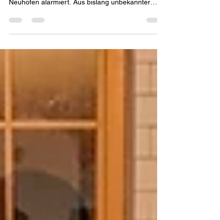
bei Neuhofen
Am 4. August wurde die FF Loosdorf um 21:55
Uhr zu einem B2-Vegetationsbrand im Bereich von
Neuhofen alarmiert. Aus bislang unbekannter
Ursache hatte sich eine Wiesenfläche entzündet.
Die FF Loosdorf rückte unverzüglich mit dem HLF
2 und dem HLF 3 aus. Als ersteintreffende
Feuerwehr wurde die Brandbekämpfung mit
einem HD-Rohr und drei C-Rohren
aufgenommen, die Flammen konnten rasch mit
insgesamt etwa 6000 Liter Wasser
niedergeschlagen werden. Aufgrund des
schnellen Löscherfol