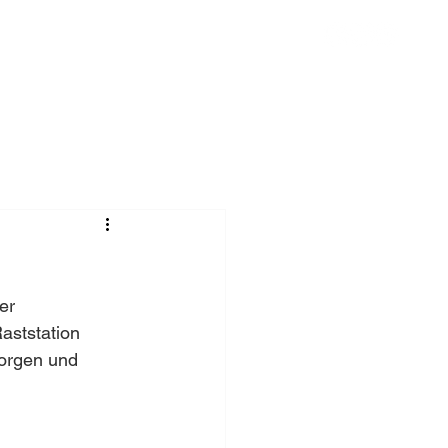
Chronik
Spenden
Mehr
er 
aststation 
borgen und 
 