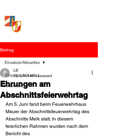
Freiwillige Feuerwehr
Loosdorf
Beitrag
Einsätze/Aktuelles
LB
Einsätze/Aktuelles
12. Juni
1 Min. Lesezeit
Ehrungen am
Aktuelles
Abschnittsfeierwehrtag
Einsätze
Am 5. Juni fand beim Feuerwehrhaus 
Mauer der Abschnittsfeuerwehrtag des 
Abschnitts Melk statt. In diesem 
feierlichen Rahmen wurden nach dem 
Bericht des 