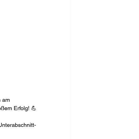
n am 
oßem Erfolg! 💪
Unterabschnitt-