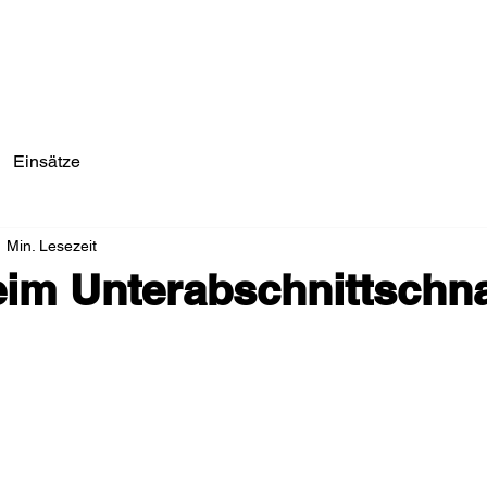
Einsätze/Aktuelles
Über Uns
Fahrzeuge
Einsätze
1 Min. Lesezeit
eim Unterabschnittschn