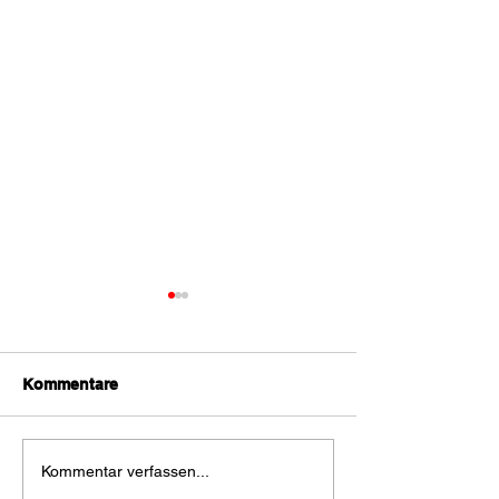
Kommentare
Nächtlicher
Vegetationsbra
Kommentar verfassen...
Vegetationsbrand bei
Albrechtsberg 