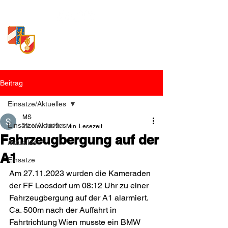
Freiwillige Feuerwehr
Loosdorf
Beitrag
Einsätze/Aktuelles
MS
Einsätze/Aktuelles
27. Nov. 2023
1 Min. Lesezeit
Fahrzeugbergung auf der
Aktuelles
A1
Einsätze
Am 27.11.2023 wurden die Kameraden 
der FF Loosdorf um 08:12 Uhr zu einer 
Fahrzeugbergung auf der A1 alarmiert. 
Ca. 500m nach der Auffahrt in 
Fahrtrichtung Wien musste ein BMW 