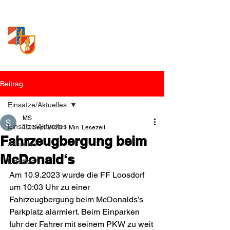
Freiwillige Feuerwehr
Loosdorf
Beitrag
Einsätze/Aktuelles
MS
Einsätze/Aktuelles
10. Sept. 2023
1 Min. Lesezeit
Fahrzeugbergung beim
Aktuelles
McDonald‘s
Einsätze
Am 10.9.2023 wurde die FF Loosdorf 
um 10:03 Uhr zu einer 
Fahrzeugbergung beim McDonalds’s 
Parkplatz alarmiert. Beim Einparken 
fuhr der Fahrer mit seinem PKW zu weit 