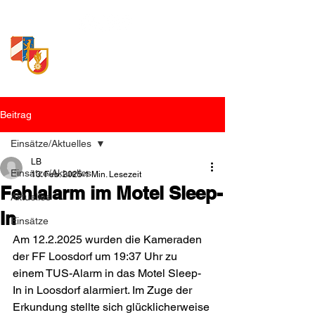
Freiwillige Feuerwehr
Loosdorf
Beitrag
Einsätze/Aktuelles
LB
Einsätze/Aktuelles
13. Feb. 2025
1 Min. Lesezeit
Fehlalarm im Motel Sleep-
Aktuelles
In
Einsätze
Am 12.2.2025 wurden die Kameraden 
der FF Loosdorf um 19:37 Uhr zu 
einem TUS-Alarm in das Motel Sleep-
In in Loosdorf alarmiert. Im Zuge der 
Erkundung stellte sich glücklicherweise 