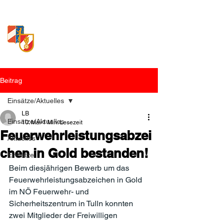
Freiwillige Feuerwehr
Loosdorf
Beitrag
Einsätze/Aktuelles
LB
Einsätze/Aktuelles
10. Mai
1 Min. Lesezeit
Feuerwehrleistungsabzei
Aktuelles
chen in Gold bestanden!
Einsätze
Beim diesjährigen Bewerb um das 
Feuerwehrleistungsabzeichen in Gold 
im NÖ Feuerwehr- und 
Sicherheitszentrum in Tulln konnten 
zwei Mitglieder der Freiwilligen 