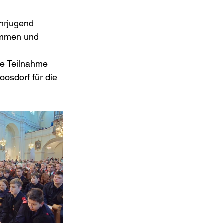
hrjugend 
ommen und 
he Teilnahme 
osdorf für die 