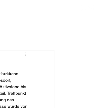
Chronik
Spenden
Mehr
farrkirche 
sdorf, 
ktivstand bis 
l. Treffpunkt 
ung des 
esse wurde von 