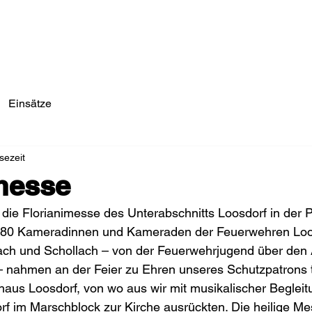
Einsätze/Aktuelles
Über Uns
Fahrzeuge
Einsätze
sezeit
messe
die Florianimesse des Unterabschnitts Loosdorf in der P
d 80 Kameradinnen und Kameraden der Feuerwehren Loo
ch und Schollach – von der Feuerwehrjugend über den A
 nahmen an der Feier zu Ehren unseres Schutzpatrons tei
aus Loosdorf, von wo aus wir mit musikalischer Begleit
rf im Marschblock zur Kirche ausrückten. Die heilige M