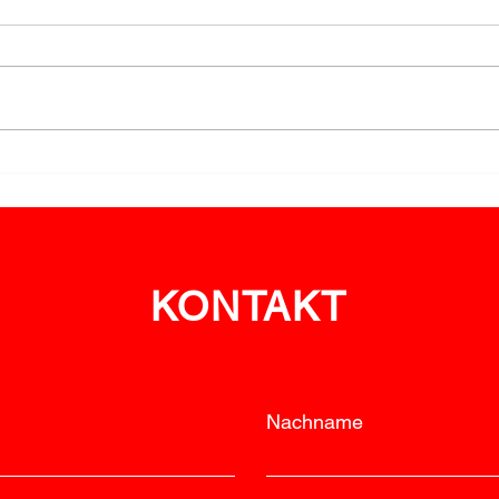
Ehrungen für Engagement
LM R
im Bewerbswesen
feie
KONTAKT
Nachname