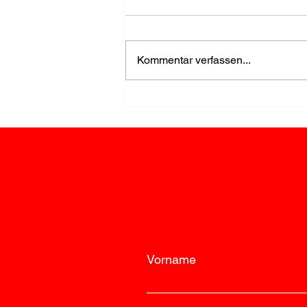
Kommentar verfassen...
FF Loosdorf stellt den
Storch für Elias auf
Vorname