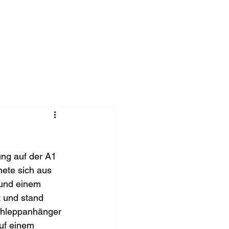
Chronik
Spenden
Mehr
ng auf der A1 
nete sich aus 
 und einem 
 und stand 
chleppanhänger 
uf einem 