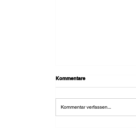
Kommentare
Kommentar verfassen...
Einsatz wegen Rauch im
Keller rasch beendet