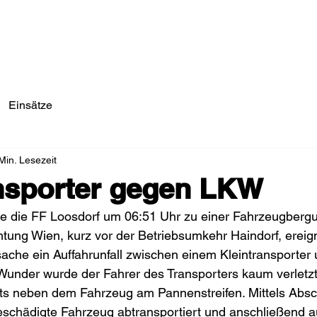
Einsätze/Aktuelles
Über Uns
Fahrzeuge
Einsätze
Min. Lesezeit
nsporter gegen LKW
 die FF Loosdorf um 06:51 Uhr zu einer Fahrzeugbergu
ichtung Wien, kurz vor der Betriebsumkehr Haindorf, ereig
ache ein Auffahrunfall zwischen einem Kleintransporter
Wunder wurde der Fahrer des Transporters kaum verletzt
eits neben dem Fahrzeug am Pannenstreifen. Mittels Abs
schädigte Fahrzeug abtransportiert und anschließend a