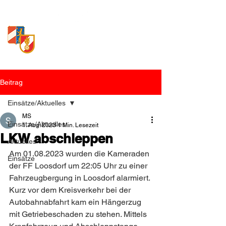
Freiwillige Feuerwehr
Loosdorf
Beitrag
Einsätze/Aktuelles
MS
Einsätze/Aktuelles
1. Aug. 2023
1 Min. Lesezeit
LKW abschleppen
Aktuelles
Am 01.08.2023 wurden die Kameraden 
Einsätze
der FF Loosdorf um 22:05 Uhr zu einer 
Fahrzeugbergung in Loosdorf alarmiert. 
Kurz vor dem Kreisverkehr bei der 
Autobahnabfahrt kam ein Hängerzug 
mit Getriebeschaden zu stehen. Mittels 