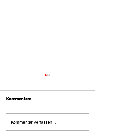
Kommentare
Nächtlicher
Vegetationsbra
Kommentar verfassen...
Vegetationsbrand bei
Albrechtsberg 