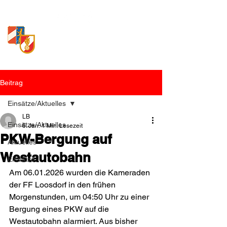
Freiwillige Feuerwehr
Loosdorf
Beitrag
Einsätze/Aktuelles
LB
Einsätze/Aktuelles
6. Jan.
1 Min. Lesezeit
PKW-Bergung auf
Aktuelles
Westautobahn
Einsätze
Am 06.01.2026 wurden die Kameraden 
der FF Loosdorf in den frühen 
Morgenstunden, um 04:50 Uhr zu einer 
Bergung eines PKW auf die 
Westautobahn alarmiert. Aus bisher 