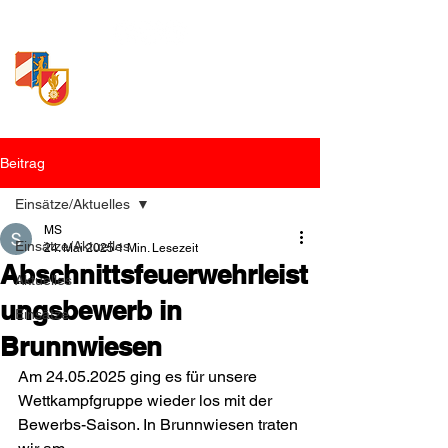
Freiwillige Feuerwehr
Loosdorf
Beitrag
Einsätze/Aktuelles
MS
Einsätze/Aktuelles
24. Mai 2025
1 Min. Lesezeit
Abschnittsfeuerwehrleist
Aktuelles
ungsbewerb in
Einsätze
Brunnwiesen
Am 24.05.2025 ging es für unsere 
Wettkampfgruppe wieder los mit der 
Bewerbs-Saison. In Brunnwiesen traten 