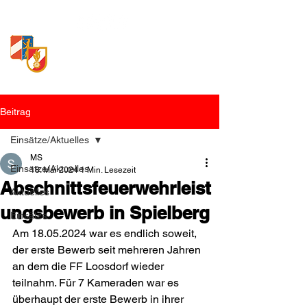
Freiwillige Feuerwehr
Loosdorf
Beitrag
Einsätze/Aktuelles
MS
Einsätze/Aktuelles
18. Mai 2024
1 Min. Lesezeit
Abschnittsfeuerwehrleist
Aktuelles
ungsbewerb in Spielberg
Einsätze
Am 18.05.2024 war es endlich soweit, 
der erste Bewerb seit mehreren Jahren 
an dem die FF Loosdorf wieder 
teilnahm. Für 7 Kameraden war es 
überhaupt der erste Bewerb in ihrer 