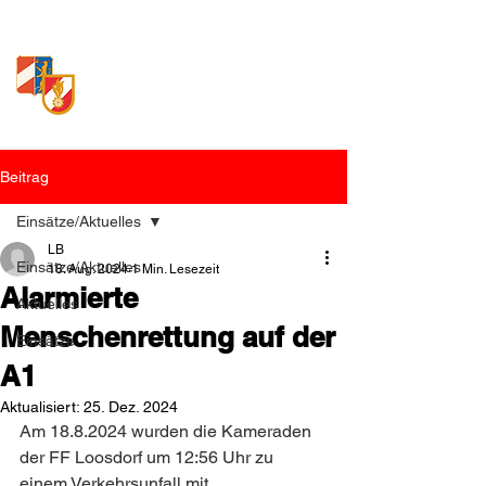
Freiwillige Feuerwehr
Loosdorf
Beitrag
Einsätze/Aktuelles
LB
Einsätze/Aktuelles
18. Aug. 2024
1 Min. Lesezeit
Alarmierte
Aktuelles
Menschenrettung auf der
Einsätze
A1
Aktualisiert:
25. Dez. 2024
Am 18.8.2024 wurden die Kameraden 
der FF Loosdorf um 12:56 Uhr zu 
einem Verkehrsunfall mit 