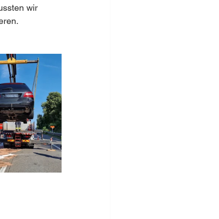
ssten wir 
eren.