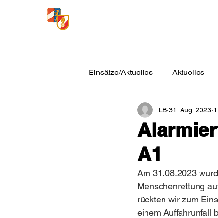
Freiwillige Feuerwehr
Loosdorf
Einsätze/Aktuelles
Aktuelles
LB
31. Aug. 2023
1
Alarmier
A1
Am 31.08.2023 wurde
Menschenrettung auf
rückten wir zum Eins
einem Auffahrunfall 