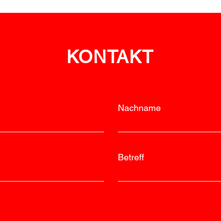
Vegetationsbrand bei
Albr
Neuhofen
ein
KONTAKT
Nachname
Betreff