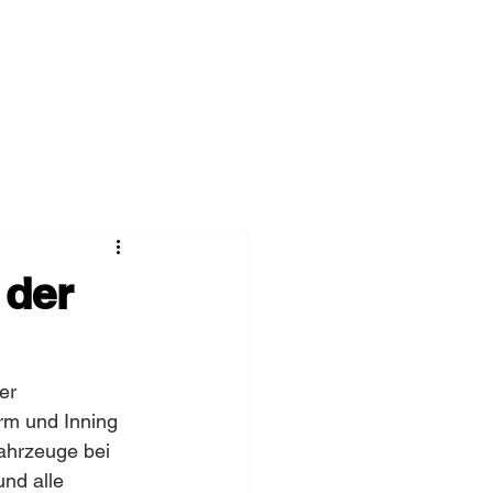
Chronik
Spenden
Mehr
 der
er 
m und Inning 
ahrzeuge bei 
nd alle 