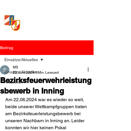
Freiwillige Feuerwehr
Loosdorf
Beitrag
Einsätze/Aktuelles
MS
Einsätze/Aktuelles
22. Juni 2024
1 Min. Lesezeit
Bezirksfeuerwehrleistung
Aktuelles
sbewerb in Inning
Einsätze
Am 22.06.2024 war es wieder so weit, 
beide unserer Wettkampfgruppen traten 
am Bezirksfeuerleistungsbewerb bei 
unseren Nachbarn in Inning an. Leider 
konnten wir hier keinen Pokal 