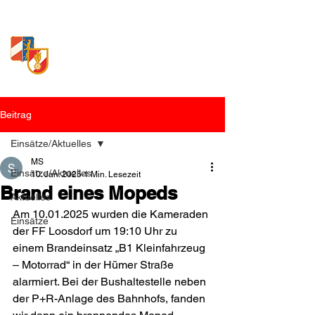
Freiwillige Feuerwehr
Loosdorf
Beitrag
Einsätze/Aktuelles
MS
Einsätze/Aktuelles
10. Jan. 2025
1 Min. Lesezeit
Brand eines Mopeds
Aktuelles
Am 10.01.2025 wurden die Kameraden 
Einsätze
der FF Loosdorf um 19:10 Uhr zu 
einem Brandeinsatz „B1 Kleinfahrzeug 
– Motorrad“ in der Hümer Straße 
alarmiert. Bei der Bushaltestelle neben 
der P+R-Anlage des Bahnhofs, fanden 