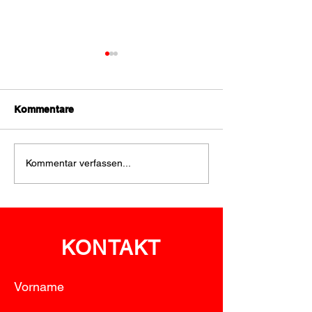
Kommentare
Nächtlicher
Vegetationsbra
Kommentar verfassen...
Vegetationsbrand bei
Albrechtsberg 
Neuhofen
eingedämmt
KONTAKT
Vorname