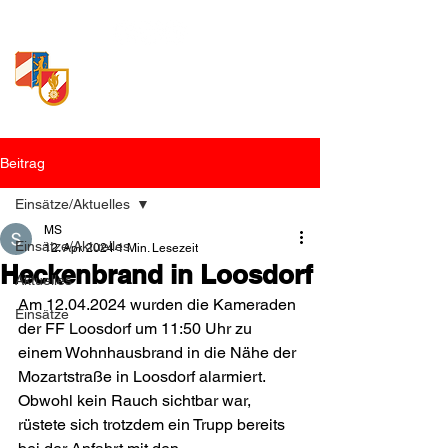
Freiwillige Feuerwehr
Loosdorf
Beitrag
Einsätze/Aktuelles
MS
Einsätze/Aktuelles
12. Apr. 2024
1 Min. Lesezeit
Heckenbrand in Loosdorf
Aktuelles
Am 12.04.2024 wurden die Kameraden 
Einsätze
der FF Loosdorf um 11:50 Uhr zu 
einem Wohnhausbrand in die Nähe der 
Mozartstraße in Loosdorf alarmiert. 
Obwohl kein Rauch sichtbar war, 
rüstete sich trotzdem ein Trupp bereits 