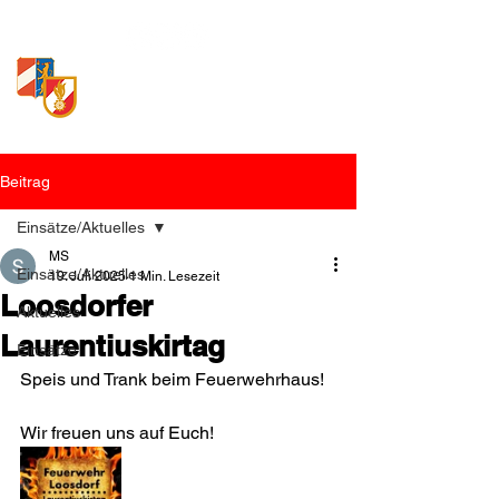
Freiwillige Feuerwehr
Loosdorf
Beitrag
Einsätze/Aktuelles
MS
Einsätze/Aktuelles
19. Juli 2025
1 Min. Lesezeit
Loosdorfer
Aktuelles
Laurentiuskirtag
Einsätze
Speis und Trank beim Feuerwehrhaus!
Wir freuen uns auf Euch!