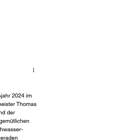
Chronik
Spenden
Mehr
sjahr 2024 im 
meister Thomas 
nd der 
gemütlichen 
chwasser-
meraden 