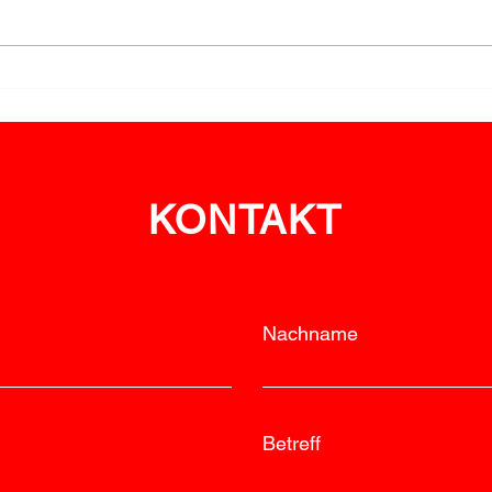
Ehrungen für Engagement
LM R
im Bewerbswesen
feie
KONTAKT
Nachname
Betreff