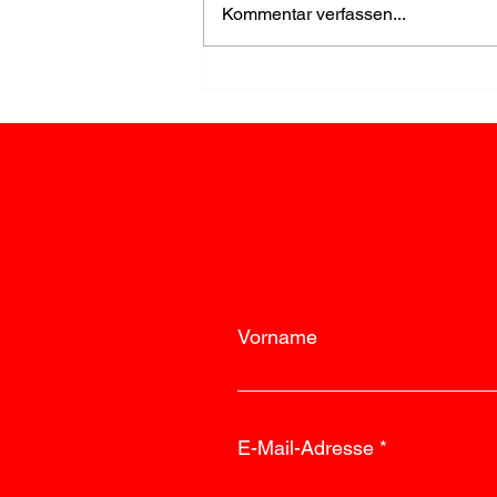
Kommentar verfassen...
FF Loosdorf stellt den
Storch für Elias auf
Vorname
E-Mail-Adresse