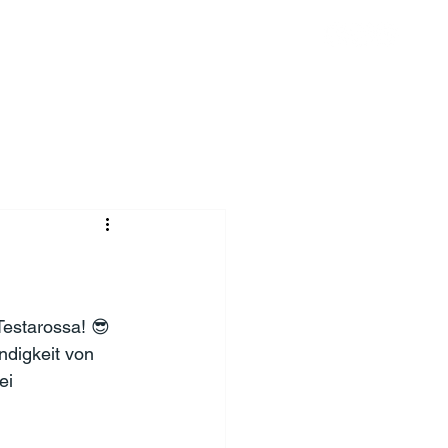
Chronik
Spenden
Mehr
Testarossa! 😎
digkeit von 
ei 