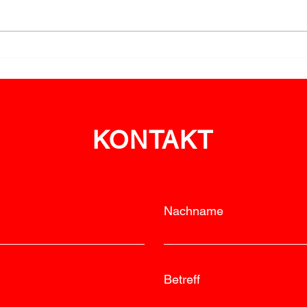
Ehrungen für Engagement
LM R
im Bewerbswesen
feie
KONTAKT
Nachname
Betreff