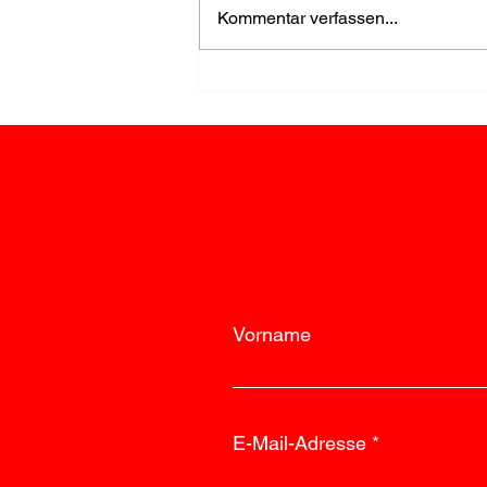
Kommentar verfassen...
FF Loosdorf stellt den
Storch für Elias auf
Vorname
E-Mail-Adresse