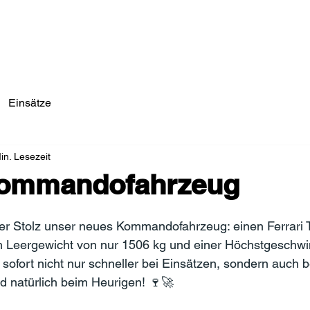
Einsätze/Aktuelles
Über Uns
Fahrzeuge
Einsätze
in. Lesezeit
ommandofahrzeug
ler Stolz unser neues Kommandofahrzeug: einen Ferrari 
m Leergewicht von nur 1506 kg und einer Höchstgeschwin
sofort nicht nur schneller bei Einsätzen, sondern auch b
 natürlich beim Heurigen! 🍷🚀