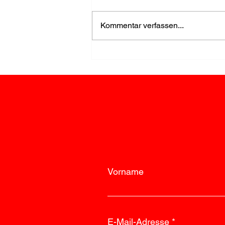
Kommentar verfassen...
Einsatz wegen Rauch im
Keller rasch beendet
Vorname
E-Mail-Adresse