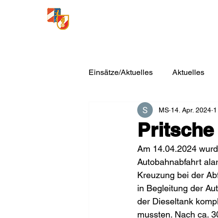
Freiwillige Feuerwehr
Loosdorf
Einsätze/Aktuelles
Aktuelles
MS
14. Apr. 2024
1
Pritsche
Am 14.04.2024 wurde
Autobahnabfahrt alar
Kreuzung bei der Abf
in Begleitung der Au
der Dieseltank kompl
mussten. Nach ca. 30