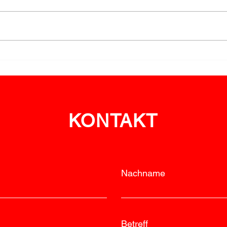
Nächtlicher
Vege
Vegetationsbrand bei
Albr
Neuhofen
ein
KONTAKT
Nachname
Betreff