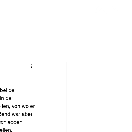
Chronik
Spenden
Mehr
ei der 
in der 
ifen, von wo er 
ßend war aber 
bschleppen 
ellen.