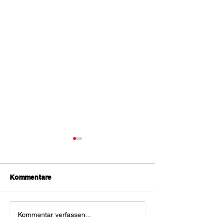
Kommentare
Nächtlicher
Vegetationsbra
Kommentar verfassen...