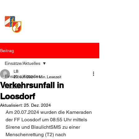
Freiwillige Feuerwehr
Loosdorf
Beitrag
Einsätze/Aktuelles
LB
Einsätze/Aktuelles
20. Juli 2024
1 Min. Lesezeit
Verkehrsunfall in
Aktuelles
Loosdorf
Einsätze
Aktualisiert:
25. Dez. 2024
Am 20.07.2024 wurden die Kameraden 
der FF Loosdorf um 08:55 Uhr mittels 
Sirene und BlaulichtSMS zu einer 
Menschenrettung (T2) nach 