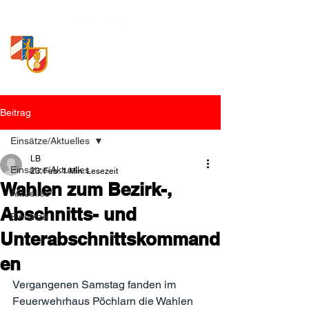
Freiwillige Feuerwehr
Loosdorf
Beitrag
Einsätze/Aktuelles
LB
Einsätze/Aktuelles
23. Feb.
1 Min. Lesezeit
Wahlen zum Bezirk-,
Aktuelles
Abschnitts- und
Einsätze
Unterabschnittskommand
en
Vergangenen Samstag fanden im 
Feuerwehrhaus Pöchlarn die Wahlen 